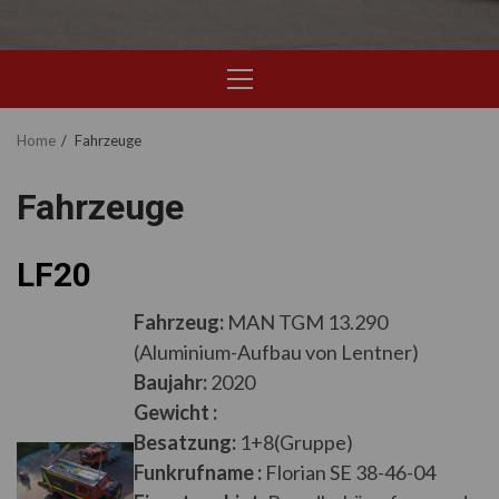
Primary
Menu
Home
Fahrzeuge
Fahrzeuge
LF20
Fahrzeug:
MAN TGM 13.290
(Aluminium-Aufbau von Lentner)
Baujahr:
2020
Gewicht :
Besatzung:
1+8(Gruppe)
Funkrufname :
Florian SE 38-46-04