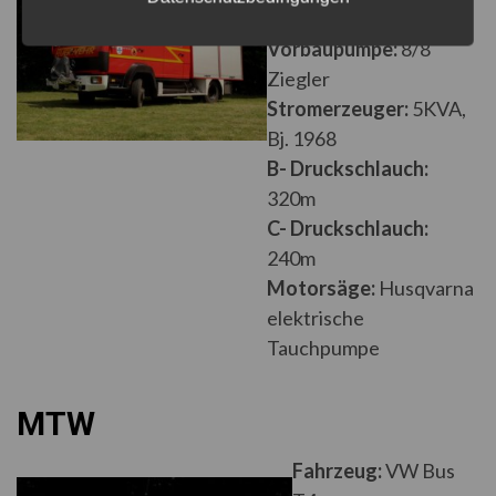
8/8 Ziegler Ultraleicht
Vorbaupumpe:
8/8
Ziegler
Stromerzeuger:
5KVA,
Bj. 1968
B- Druckschlauch:
320m
C- Druckschlauch:
240m
Motorsäge:
Husqvarna
elektrische
Tauchpumpe
MTW
Fahrzeug:
VW Bus