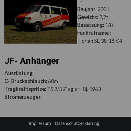
T4
Baujahr:
2001
Gewicht:
2,7t
Besatzung:
1/8
Funkrufname :
Florian SE 38-18-04
JF- Anhänger
Ausrüstung
C- Druckschlauch:
60m
Tragkraftspritze:
TS 2/5 Ziegler , Bj. 1963
Stromerzeuger
Impressum
Datenschutzerklärung