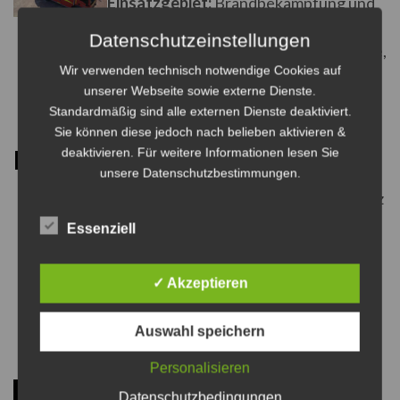
Einsatzgebiet:
Brandbekämpfung und
technischen Hilfeleistung
Datenschutzeinstellungen
Einbaupumpe:
Feuerlöschkreiselpumpe,
Wir verwenden technisch notwendige Cookies auf
mind. FPN 10-2000
unserer Webseite sowie externe Dienste.
Löschwasser:
GFK-Tank, 2.700 Liter
Standardmäßig sind alle externen Dienste deaktiviert.
Sie können diese jedoch nach belieben aktivieren &
LF8
deaktivieren. Für weitere Informationen lesen Sie
unsere Datenschutzbestimmungen.
Fahrzeug:
Daimler Benz
Typ 814F
Essenziell
Baujahr:
1987
Gewicht :
7,49t
✓ Akzeptieren
Besatzung:
1/8
Funkrufname :
Florian
Auswahl speichern
SE 38-42-04
Ausrüstung
Personalisieren
Tragkraftspritze:
TS
Datenschutzbedingungen