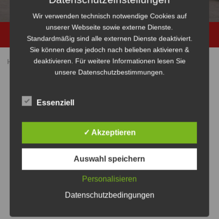
Wir verwenden technisch notwendige Cookies auf
unserer Webseite sowie externe Dienste.
Standardmäßig sind alle externen Dienste deaktiviert.
Primary
Menu
Sie können diese jedoch nach belieben aktivieren &
deaktivieren. Für weitere Informationen lesen Sie
Home
Veranstaltungen
unsere Datenschutzbestimmungen.
Essenziell
Keine Veranstaltungen für 16. November 2025 vorgesehen.
Hier geht es zu den
nächsten bevorstehenden
✓ Akzeptieren
Hinweis
Veranstaltungen
.
Auswahl speichern
Tag der offenen
Veranstaltungen
Tag der offenen
Personalisieren
Datenschutzbedingungen
Vera
Verans
SUCHE
11/16/2025
TAG
Ansi
Datum